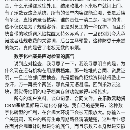
金，什么承诺都敢往外甩，结果款批不下来客户就闹上门。
有了乐数云这套系统，所有的谈单内容都能追溯，要是后续
有争议，直接调录音核实，谁的责任一清二楚。坦率的讲，
这不仅仅是为了规避客诉，更是对员工的一种保护。而且系
统自带的敏感词风险提醒太特么赤鸡了，一旦识别到夸大承
诺或者违规收费的关键词，后台立马预警，这种防患于未然
的能力，真的是省了老板无数的麻烦。
数字化档案是应对检查的底气
说到应对检查，我寻思了一下，我没寻思明白的是，为
什么现在还有机构在用纸质档案。那一堆堆的合同、资质证
明，一旦监管部门要抽查，光是翻箱倒柜找资料就得整出一
身汗，万一再丢个两张，那真是无语凝噎。回到乐数云这
块，我觉得他们的电子档案存储功能做得非常扎实。
所有的客户资料、谈单记录、合同文件，在
乐数云助贷
CRM系统
里都是云端化存储的。我自己的感受是，这种数
字化转型的红利，在合规大环境下会被无限放大。你输入一
个关键词，客户的所有生命周期路径清清楚楚，这种专业感
在面对合规审计时就是你的底气。而且乐数云本身就是安徽