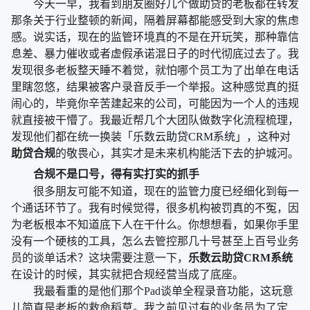
今天一早，我看到朋友圈好几个做助贷的老板都在转发
那条关于行业整顿的新闻，隔着屏幕都能感受到大家的焦虑
感。说实话，现在的监管环境真的不是在开玩笑，那种靠信
息差、暴力催收或者虚假承诺混日子的时代彻底过去了。我
发现很多老板整天睡不着觉，就怕哪个员工为了出单在电话
里瞎忽悠，结果被客户录音反手一个举报。这种感觉真的挺
闹心的，毕竟你辛苦建起来的公司，可能因为一个人的违规
就直接被干懵了。我最近帮几个大团队做数字化流程梳理，
发现他们都在统一换装「乐数云
助贷CRM系统
」，这种对
助贷合规
的敬畏心，其实才是未来机构能活下去的护城河。
合规不是口号，得有实打实的抓手
很多朋友可能不知道，现在的监管力度已经细化到每一
个通话环节了。我有时候觉得，很多机构被罚真的不冤，因
为老板根本不知道底下人在干什么。你想想看，如果你手里
没有一个硬核的工具，怎么去管控那几十号甚至上百号业务
员的谈单话术？这块需要注意一下，
乐数云助贷CRM系统
在设计的时候，其实就把合规经营当成了底座。
我最看重的是他们那个Pad谈单全程录音功能，这玩意
儿简直是老板的救命稻草。我之前见过有的业务员为了定