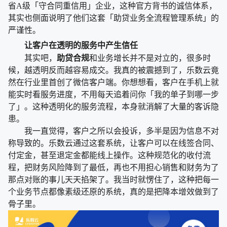
省A级「守合同重信用」企业，这种官方背书的诚信体系，
其实也侧面说明了他们这套「助贷业务全流程管理系统」的
严谨性。
让客户在透明的服务中产生信任
其实吧，
助贷合规
和业务增长并不是对立的，很多时
候，越透明反而越容易成交。我真的被震撼到了，乐数云竟
然在行业里首创了微信客户端。你想想看，客户在手机上就
能实时看服务进度，不用每天追着问你「我的单子到哪一步
了」。这种透明化的服务流程，本身就消解了大量的客诉隐
患。
我一直觉得，客户之所以会投诉，多半是因为信息不对
称导致的。乐数云通过这套系统，让客户可以在线签合同、
付定金，甚至退定金都能线上操作。这种规范化的收付流
程，把财务风险降到了最低，再也不用担心销售和财务为了
那点对账的事儿天天掐架了。我当时就愣住了，这种把每一
个业务节点都像素级还原的系统，真的是把降本增效做到了
骨子里。