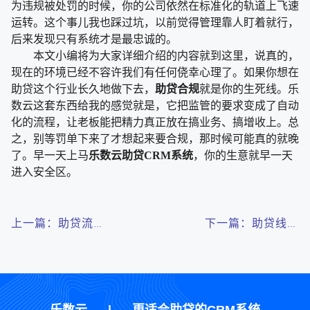
为违规被处罚的时候，你的公司依然在标准化的轨道上飞速
运转。这个事儿我也踩过坑，以前觉得管理靠人盯着就行，
后来发现只有系统才是最忠诚的。
本文小编将为大家详细介绍的内容就到这里，说真的，
现在的环境已经不容许我们有任何侥幸心理了。如果你想在
助贷这个行业长久地做下去，
助贷合规
就是你的生死线。乐
数云这套东西给我的感觉就是，它把监管的要求变成了自动
化的流程，让老板能把精力真正放在搞业务、搞增收上。总
之，别等罚单下来了才想起来要合规，那时候可能真的就晚
了。早一天上马
乐数云助贷CRM系统
，你的生意就早一天
进入安全区。
上一篇：助贷流量
下一篇：助贷线索
红利见顶，乐数云
管不好？用乐数云
助贷SaaS系统精
助贷CRM系统安全
耕转化提升盈利
高效不流失
乐数云
|
更适合助贷的CRM系统