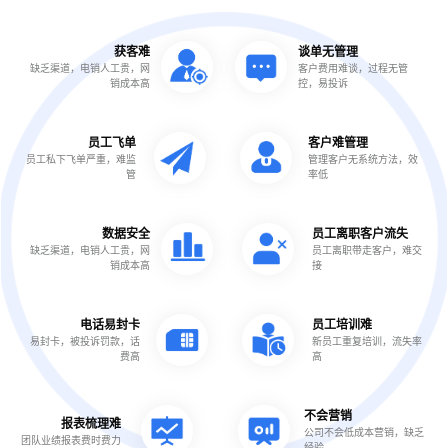
获客难
谈单无管理
缺乏渠道，电销人工贵，网
客户费用难谈，过程无管
销成本高
控，易投诉
员工飞单
客户难管理
员工私下飞单严重，难监
管理客户无系统方法，效
管
率低
数据安全
员工离职客户流失
缺乏渠道，电销人工贵，网
员工离职带走客户，难交
销成本高
接
电话易封卡
员工培训难
易封卡，被投诉罚款，话
新员工重复培训，流失率
费高
高
不会营销
报表梳理难
公司不会低成本营销，缺乏
团队业绩报表费时费力
经验