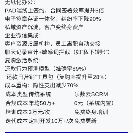
无纸化办公：
PAD端线上签约，合同签署效率提升5倍
电子签章存证一体化，纠纷率下降90%
私域资产沉淀，客户变终身资产
企业微信集成：
客户资源归属机构，员工离职自动交接
聊天记录审计+敏感词拦截（如“私下转账”）
复购激活系统：
还款行为预测模型（准确率89%）
“还款日营销”工具包（复购率提升至28%）
成本重构：隐性支出减少70%
成本类型
传统系统
乐数云SCRM
合规成本
年均50万+
0元（系统内置）
培训成本
3万元/次
免费终身培训
迭代成本
定制开发10万+/次
免费更新