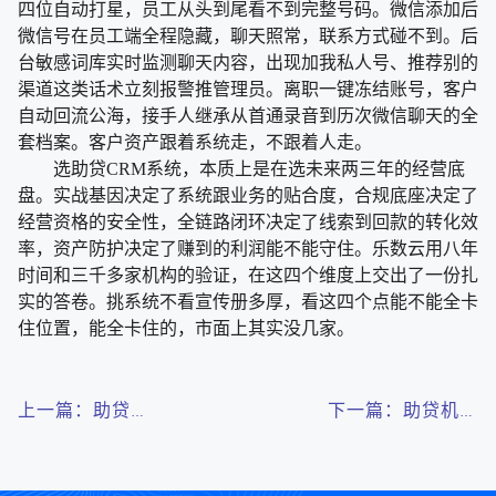
四位自动打星，员工从头到尾看不到完整号码。微信添加后
微信号在员工端全程隐藏，聊天照常，联系方式碰不到。后
台敏感词库实时监测聊天内容，出现加我私人号、推荐别的
渠道这类话术立刻报警推管理员。离职一键冻结账号，客户
自动回流公海，接手人继承从首通录音到历次微信聊天的全
套档案。客户资产跟着系统走，不跟着人走。
选助贷CRM系统，本质上是在选未来两三年的经营底
盘。实战基因决定了系统跟业务的贴合度，合规底座决定了
经营资格的安全性，全链路闭环决定了线索到回款的转化效
率，资产防护决定了赚到的利润能不能守住。乐数云用八年
时间和三千多家机构的验证，在这四个维度上交出了一份扎
实的答卷。挑系统不看宣传册多厚，看这四个点能不能全卡
住位置，能全卡住的，市面上其实没几家。
上一篇：助贷
下一篇：助贷机构
SaaS系统大盘
管理系统对比：为
点：为什么懂行的
什么乐数云获客系
老板都挑乐数云？
统更胜一筹