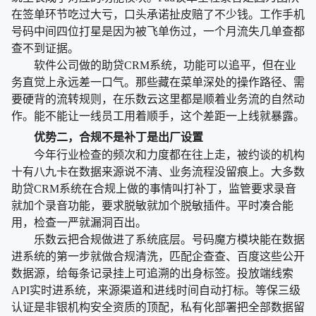
在签单环节吃过大亏，口头承诺扯皮赔了不少钱。工作手机
号码中间四位打星是因为被飞单伤过，一个月流失几单查都
查不到证据。
软件公司做的助贷CRM系统，功能可以追平，但在业
务直觉上永远差一口气。那些藏在菜单深处的操作路径、需
要硬背的流转规则，在乐数云这里都是顺着业务流的自然动
作。能不能让一线员工用着顺手，这个差距一上线就暴露。
优势二，合规不是补丁是出厂设置
今年行业检查的频次和力度都在往上走，被约谈的机构
十有八九卡在数据来源说不清、业务流程没留痕上。大多数
助贷CRM系统在合规上做的事情叫打补丁，监管要求录音
就加个录音功能，要求脱敏就加个脱敏插件。平时凑合能
用，检查一严就漏洞百出。
乐数云把合规做进了系统底层。号码魔方模块能在数据
进系统的第一步就做合规清洗，匹配企查查、百度这些公开
数据源，给每条记录挂上可追溯的出身标签。投放端线索
API实时进系统，来源渠道和进线时间自动打标。等保三级
认证是非银机构安全资质的顶配，私有化部署把全部数据留