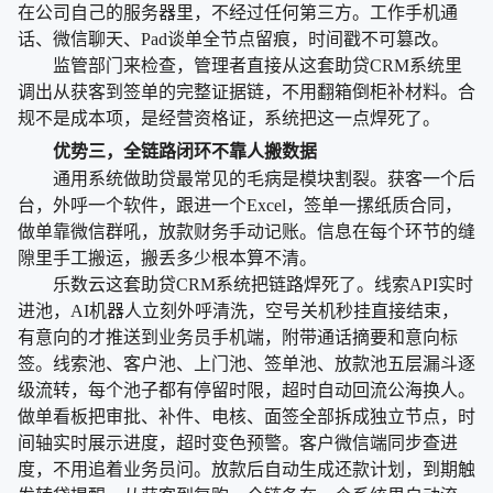
在公司自己的服务器里，不经过任何第三方。工作手机通
话、微信聊天、Pad谈单全节点留痕，时间戳不可篡改。
监管部门来检查，管理者直接从这套助贷CRM系统里
调出从获客到签单的完整证据链，不用翻箱倒柜补材料。合
规不是成本项，是经营资格证，系统把这一点焊死了。
优势三，全链路闭环不靠人搬数据
通用系统做助贷最常见的毛病是模块割裂。获客一个后
台，外呼一个软件，跟进一个Excel，签单一摞纸质合同，
做单靠微信群吼，放款财务手动记账。信息在每个环节的缝
隙里手工搬运，搬丢多少根本算不清。
乐数云这套助贷CRM系统把链路焊死了。线索API实时
进池，AI机器人立刻外呼清洗，空号关机秒挂直接结束，
有意向的才推送到业务员手机端，附带通话摘要和意向标
签。线索池、客户池、上门池、签单池、放款池五层漏斗逐
级流转，每个池子都有停留时限，超时自动回流公海换人。
做单看板把审批、补件、电核、面签全部拆成独立节点，时
间轴实时展示进度，超时变色预警。客户微信端同步查进
度，不用追着业务员问。放款后自动生成还款计划，到期触