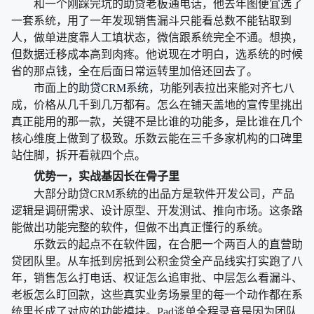
和一个刚踩完坑的助贷老板通电话，他去年图便宜选了
一套系统，用了一年发现销售漏斗只能看总数不能钻取到
人，做单进度靠人工填状态，微信跟系统完全不通。想换，
但数据迁移成本高到肉疼。他说现在才明白，选系统的时候
省的那点钱，全在后面日常运转里加倍还回去了。
市面上的
助贷CRM系统
，功能列表拉出来能对齐七八
成，价格从几千到几万都有。怎么在铺天盖地的宣传里挑出
真正能用的那一款，关键不是比谁的功能多，是比谁在几个
核心维度上做到了极致。乐数云能在三千多家机构的口碑里
站住脚，拆开看就四个点。
优势一，实战基因长在骨子里
大部分助贷CRM系统的出品方是软件开发公司，产品
逻辑是调研需求、设计原型、开发测试、推向市场。这条路
能做出功能完整的软件，但做不出真正懂行的系统。
乐数云的起点不在软件园，在合肥一个两百人的直营助
贷团队里。从车抵到房抵到公积金贷全产品线实打实跑了八
年，销售怎么打电话、权证怎么追审批、中层怎么看漏斗、
老板怎么盯回款，这些真实业务场景里的每一个动作都在系
统里长成了对应的功能模块。Pad谈单全程录音是因为团队